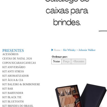
Conh
PRESENTES
Home >
Kit Whisky >
Johnnie Walker
ACESSÓRIOS
Ordenar por:
CESTAS DE NATAL 2026
Nome
Preço
+Recentes
COPOS/XICARAS/CANECAS
KIT ANIVERSÁRIO
KIT ANTI STRESS
KIT AROMATIZADOR
KIT ÁGUA & CIA
KIT BALEIRO & BOMBONIERE
KIT BAR
KIT BARTENDER
KIT BLACK TIE
KIT BLUETOOTH
KIT BRINDES DO BRASIL