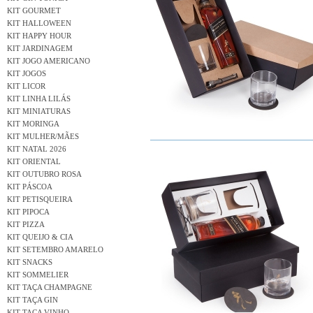
KIT GOURMET
KIT HALLOWEEN
KIT HAPPY HOUR
KIT JARDINAGEM
KIT JOGO AMERICANO
KIT JOGOS
KIT LICOR
KIT LINHA LILÁS
KIT MINIATURAS
KIT MORINGA
KIT MULHER/MÃES
KIT NATAL 2026
KIT ORIENTAL
KIT OUTUBRO ROSA
KIT PÁSCOA
KIT PETISQUEIRA
KIT PIPOCA
KIT PIZZA
KIT QUEIJO & CIA
KIT SETEMBRO AMARELO
KIT SNACKS
KIT SOMMELIER
KIT TAÇA CHAMPAGNE
KIT TAÇA GIN
KIT TAÇA VINHO