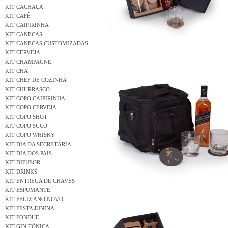
KIT CACHAÇA
KIT CAFÉ
KIT CAIPIRINHA
KIT CANECAS
KIT CANECAS CUSTOMIZADAS
KIT CERVEJA
KIT CHAMPAGNE
KIT CHÁ
KIT CHEF DE COZINHA
KIT CHURRASCO
KIT COPO CAIPIRINHA
KIT COPO CERVEJA
KIT COPO SHOT
KIT COPO SUCO
KIT COPO WHISKY
KIT DIA DA SECRETÁRIA
KIT DIA DOS PAIS
KIT DIFUSOR
KIT DRINKS
KIT ENTREGA DE CHAVES
KIT ESPUMANTE
KIT FELIZ ANO NOVO
KIT FESTA JUNINA
KIT FONDUE
KIT GIN TÔNICA