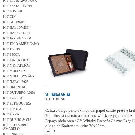
KIT FELIZ ANO NOVO
KIT FESTA JUNINA
KIT FONDUE
KIT GIN
KIT GOURMET
KIT HALLOWEEN
KIT HAPPY HOUR
KIT JARDINAGEM
KIT JOGO AMERICANO
KIT JOGOS
KIT LICOR
KIT LINHA LILÁS
KIT MINIATURAS
KIT MORINGA
KIT MULHER/MÃES
KIT NATAL 2026
KIT ORIENTAL
KIT OUTUBRO ROSA
SÓ EMBALAGEM
KIT PÁSCOA
REF: 11198 SE
KIT PETISQUEIRA
KIT PIPOCA
Caixa e berço corte e vinco em papel cartão preto e kra
KIT PIZZA
Foto ilustrativa não acompanha whisky e jogo xadrez
KIT QUEIJO & CIA
Espaço idela para : Gfa Whisky Escocês Chivas Regal
KIT SETEMBRO
e Jogo de Xadrez em vidro 20x20cm
AMARELO
F48-9
KIT SNACKS