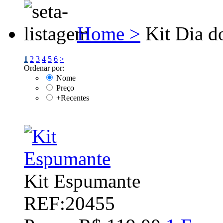
Home >
Kit Dia d
1
2
3
4
5
6
>
Ordenar por:
Nome
Preço
+Recentes
Kit Espumante
REF:20455