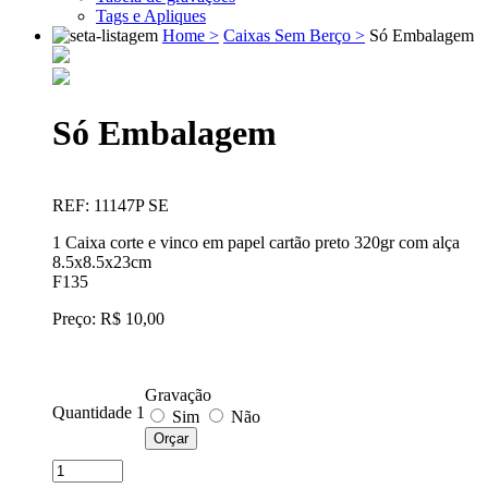
Tags e Apliques
Home >
Caixas Sem Berço >
Só Embalagem
Só Embalagem
REF: 11147P SE
1 Caixa corte e vinco em papel cartão preto 320gr com alça
8.5x8.5x23cm
F135
Preço: R$ 10,00
Gravação
Quantidade 1
Sim
Não