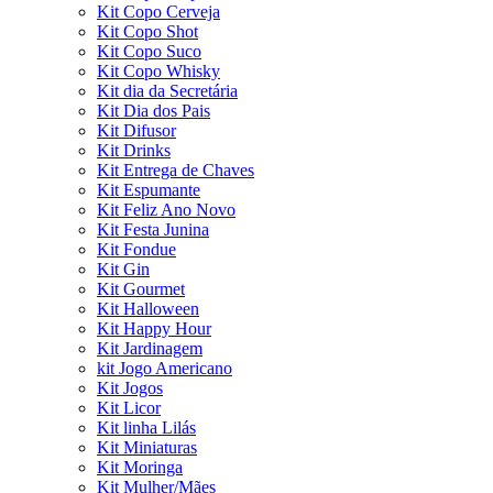
Kit Copo Cerveja
Kit Copo Shot
Kit Copo Suco
Kit Copo Whisky
Kit dia da Secretária
Kit Dia dos Pais
Kit Difusor
Kit Drinks
Kit Entrega de Chaves
Kit Espumante
Kit Feliz Ano Novo
Kit Festa Junina
Kit Fondue
Kit Gin
Kit Gourmet
Kit Halloween
Kit Happy Hour
Kit Jardinagem
kit Jogo Americano
Kit Jogos
Kit Licor
Kit linha Lilás
Kit Miniaturas
Kit Moringa
Kit Mulher/Mães