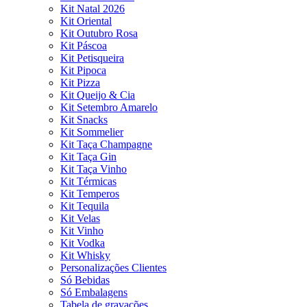
Kit Natal 2026
Kit Oriental
Kit Outubro Rosa
Kit Páscoa
Kit Petisqueira
Kit Pipoca
Kit Pizza
Kit Queijo & Cia
Kit Setembro Amarelo
Kit Snacks
Kit Sommelier
Kit Taça Champagne
Kit Taça Gin
Kit Taça Vinho
Kit Térmicas
Kit Temperos
Kit Tequila
Kit Velas
Kit Vinho
Kit Vodka
Kit Whisky
Personalizações Clientes
Só Bebidas
Só Embalagens
Tabela de gravações