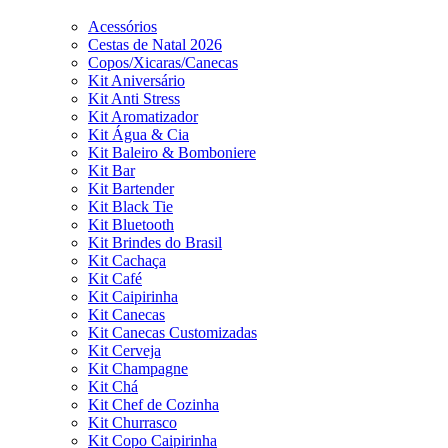
Acessórios
Cestas de Natal 2026
Copos/Xicaras/Canecas
Kit Aniversário
Kit Anti Stress
Kit Aromatizador
Kit Água & Cia
Kit Baleiro & Bomboniere
Kit Bar
Kit Bartender
Kit Black Tie
Kit Bluetooth
Kit Brindes do Brasil
Kit Cachaça
Kit Café
Kit Caipirinha
Kit Canecas
Kit Canecas Customizadas
Kit Cerveja
Kit Champagne
Kit Chá
Kit Chef de Cozinha
Kit Churrasco
Kit Copo Caipirinha