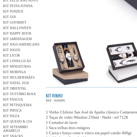
KIT FELIZ ANO NOVO
KIT FESTA JUNINA
KIT FONDUE
KIT GIN
KIT GOURMET
KIT HALLOWEEN
KIT HAPPY HOUR
KIT JARDINAGEM
KIT JOGO AMERICANO
KIT JOGOS
KIT LICOR
KIT LINHA LILÁS
KIT MINIATURAS
KIT MORINGA
KIT MULHER/MÃES
KIT NATAL 2026
KIT ORIENTAL
KIT OUTUBRO ROSA
KIT VINHO
KIT PÁSCOA
REF: 16266PK
KIT PETISQUEIRA
KIT PIPOCA
1 Vinho Chileno San José de Apalta clássico Carmene
KIT PIZZA
2 Taças de vidro Windsor 250ml - Nadir - ref 7128
KIT QUEIJO & CIA
1 Cortador de lacre
KIT SETEMBRO
1 Saca rolhas dois estágios
AMARELO
1 Caixa e berço corte e vinco em papel cartão 400gr
KIT SNACKS