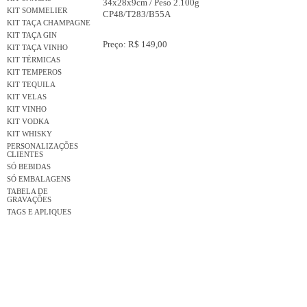
34x28x9cm / Peso 2.100g
KIT SOMMELIER
CP48/T283/B55A
KIT TAÇA CHAMPAGNE
KIT TAÇA GIN
Preço: R$ 149,00
KIT TAÇA VINHO
KIT TÉRMICAS
KIT TEMPEROS
KIT TEQUILA
KIT VELAS
KIT VINHO
KIT VODKA
KIT WHISKY
PERSONALIZAÇÕES
CLIENTES
SÓ BEBIDAS
SÓ EMBALAGENS
TABELA DE
GRAVAÇÕES
TAGS E APLIQUES