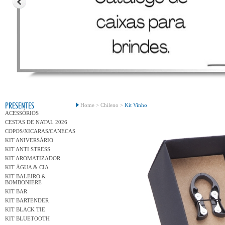
Conh
PRESENTES
Home >
Chileno >
Kit Vinho
ACESSÓRIOS
CESTAS DE NATAL 2026
COPOS/XICARAS/CANECAS
KIT ANIVERSÁRIO
KIT ANTI STRESS
KIT AROMATIZADOR
KIT ÁGUA & CIA
KIT BALEIRO &
BOMBONIERE
KIT BAR
KIT BARTENDER
KIT BLACK TIE
KIT BLUETOOTH