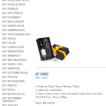
KIT FELIZ ANO NOVO
KIT FESTA JUNINA
KIT FONDUE
KIT GIN TÔNICA
KIT GOURMET
KIT HALLOWEEN
KIT HAPPY HOUR
KIT JARDINAGEM
KIT JOGO AMERICANO
KIT JOGOS
KIT LICOR
KIT LINHA LILÁS
KIT MINIATURAS
KIT MORINGA
KIT MULHER/MÃES
KIT NATAL 2026
KIT ORIENTAL
KIT OUTUBRO ROSA
KIT VINHO
KIT PÁSCOA
REF: 14342
KIT PETISQUEIRA
KIT PIPOCA
1 Vinho do Porto Tawny Messias 750ml
KIT PIZZA
2 Cálices de cristal 60ml
1 Caixa e berço corte e vinco em papel cartão preto com laço
KIT QUEIJO & CIA
34x19x9.5cm / Peso 1.990g
KIT SETEMBRO
AMARELO
Preço: R$ 249,00
KIT SNACKS