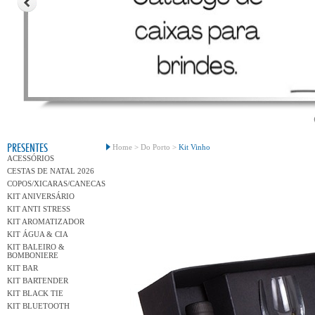
Conh
PRESENTES
Home >
Do Porto >
Kit Vinho
ACESSÓRIOS
CESTAS DE NATAL 2026
COPOS/XICARAS/CANECAS
KIT ANIVERSÁRIO
KIT ANTI STRESS
KIT AROMATIZADOR
KIT ÁGUA & CIA
KIT BALEIRO &
BOMBONIERE
KIT BAR
KIT BARTENDER
KIT BLACK TIE
KIT BLUETOOTH